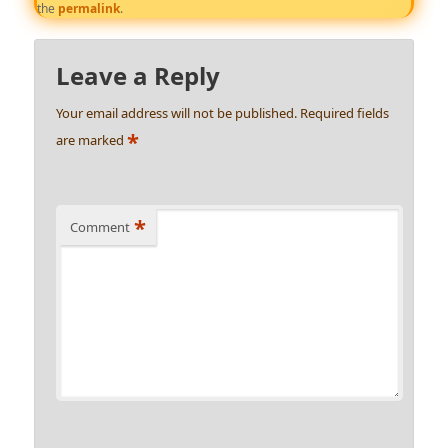
the
permalink
.
Leave a Reply
Your email address will not be published.
Required fields
*
are marked
*
Comment