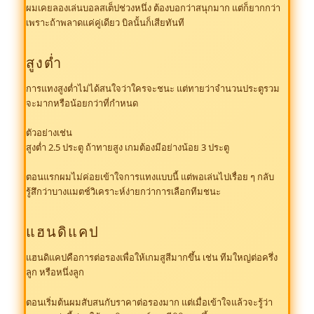
ผมเคยลองเล่นบอลสเต็ปช่วงหนึ่ง ต้องบอกว่าสนุกมาก แต่ก็ยากกว่า
เพราะถ้าพลาดแค่คู่เดียว บิลนั้นก็เสียทันที
สูงต่ำ
การแทงสูงต่ำไม่ได้สนใจว่าใครจะชนะ แต่ทายว่าจำนวนประตูรวม
จะมากหรือน้อยกว่าที่กำหนด
ตัวอย่างเช่น
สูงต่ำ 2.5 ประตู ถ้าทายสูง เกมต้องมีอย่างน้อย 3 ประตู
ตอนแรกผมไม่ค่อยเข้าใจการแทงแบบนี้ แต่พอเล่นไปเรื่อย ๆ กลับ
รู้สึกว่าบางแมตช์วิเคราะห์ง่ายกว่าการเลือกทีมชนะ
แฮนดิแคป
แฮนดิแคปคือการต่อรองเพื่อให้เกมสูสีมากขึ้น เช่น ทีมใหญ่ต่อครึ่ง
ลูก หรือหนึ่งลูก
ตอนเริ่มต้นผมสับสนกับราคาต่อรองมาก แต่เมื่อเข้าใจแล้วจะรู้ว่า