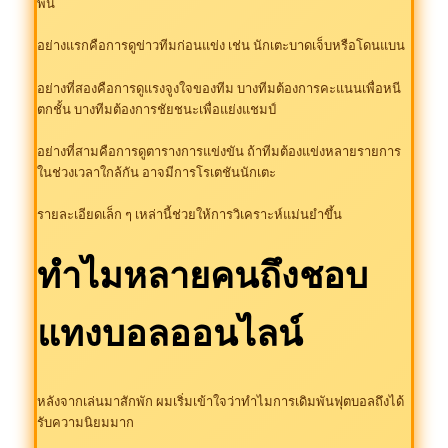
พัน
อย่างแรกคือการดูข่าวทีมก่อนแข่ง เช่น นักเตะบาดเจ็บหรือโดนแบน
อย่างที่สองคือการดูแรงจูงใจของทีม บางทีมต้องการคะแนนเพื่อหนี
ตกชั้น บางทีมต้องการชัยชนะเพื่อแย่งแชมป์
อย่างที่สามคือการดูตารางการแข่งขัน ถ้าทีมต้องแข่งหลายรายการ
ในช่วงเวลาใกล้กัน อาจมีการโรเตชันนักเตะ
รายละเอียดเล็ก ๆ เหล่านี้ช่วยให้การวิเคราะห์แม่นยำขึ้น
ทำไมหลายคนถึงชอบ
แทงบอลออนไลน์
หลังจากเล่นมาสักพัก ผมเริ่มเข้าใจว่าทำไมการเดิมพันฟุตบอลถึงได้
รับความนิยมมาก