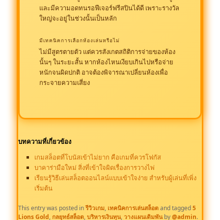
และมีความอดทนรอฟีเจอร์ฟรีสปินได้ดี เพราะรางวัล
ใหญ่จะอยู่ในช่วงนั้นเป็นหลัก
มีเทคนิคการเลือกห้องเล่นหรือไม่
ไม่มีสูตรตายตัว แต่ควรสังเกตสถิติการจ่ายของห้อง
นั้นๆ ในระยะสั้น หากห้องไหนเงียบเกินไปหรือจ่าย
หนักจนผิดปกติ อาจต้องพิจารณาเปลี่ยนห้องเพื่อ
กระจายความเสี่ยง
บทความที่เกี่ยวข้อง
เกมสล็อตที่โบนัสเข้าไม่ยาก คือเกมที่ควรโฟกัส
บาคาร่ามือใหม่ สิ่งที่เข้าใจผิดเรื่องการวางไพ่
เรียนรู้วิธีเล่นสล็อตออนไลน์แบบเข้าใจง่าย สำหรับผู้เล่นที่เพิ่ง
เริ่มต้น
This entry was posted in
รีวิวเกม
,
เทคนิคการเล่นสล็อต
and tagged
5
Lions Gold
,
กลยุทธ์สล็อต
,
บริหารเงินทุน
,
วางแผนเดิมพัน
by
@admin
.