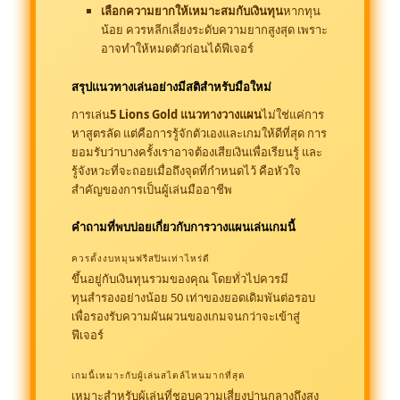
เลือกความยากให้เหมาะสมกับเงินทุน
หากทุน
น้อย ควรหลีกเลี่ยงระดับความยากสูงสุด เพราะ
อาจทำให้หมดตัวก่อนได้ฟีเจอร์
สรุปแนวทางเล่นอย่างมีสติสำหรับมือใหม่
การเล่น
5 Lions Gold แนวทางวางแผน
ไม่ใช่แค่การ
หาสูตรลัด แต่คือการรู้จักตัวเองและเกมให้ดีที่สุด การ
ยอมรับว่าบางครั้งเราอาจต้องเสียเงินเพื่อเรียนรู้ และ
รู้จังหวะที่จะถอยเมื่อถึงจุดที่กำหนดไว้ คือหัวใจ
สำคัญของการเป็นผู้เล่นมืออาชีพ
คำถามที่พบบ่อยเกี่ยวกับการวางแผนเล่นเกมนี้
ควรตั้งงบหมุนฟรีสปินเท่าไหร่ดี
ขึ้นอยู่กับเงินทุนรวมของคุณ โดยทั่วไปควรมี
ทุนสำรองอย่างน้อย 50 เท่าของยอดเดิมพันต่อรอบ
เพื่อรองรับความผันผวนของเกมจนกว่าจะเข้าสู่
ฟีเจอร์
เกมนี้เหมาะกับผู้เล่นสไตล์ไหนมากที่สุด
เหมาะสำหรับผู้เล่นที่ชอบความเสี่ยงปานกลางถึงสูง