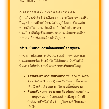
ฟีเจอร์ยังไม่ออกสักที
2. อัตราการจ่ายที่แปรผันตามระดับความเสี่ยง
ผู้เล่นต้องเข้าใจว่ายิ่งเลือกความยากในการหมุนฟรีส
ปินสูง โอกาสที่จะได้รางวัลใหญ่ก็ยิ่งมากขึ้น แต่ใน
ทางกลับกัน ความเสี่ยงที่จะเสียเงินไปโดยเปล่า
ประโยชน์ก็มีสูงขึ้นเช่นกัน การประเมินความเสี่ยง
ก่อนกดเลือกจึงเป็นเรื่องสำคัญมาก
วิธีประเมินสถานการณ์ก่อนตัดสินใจลงทุนจริง
การจะลงมือเล่นด้วยเงินจริง ต้องมีการทดสอบและ
ประเมินผลเบื้องต้น เพื่อไม่ให้เป็นการเดิมพันที่ไร้
ทิศทาง นี่คือขั้นตอนที่ควรทำก่อนเริ่มเกมใหญ่
ตรวจสอบงบการเงินส่วนตัว
กำหนดวงเงินสูงสุด
ที่จะเสียได้ (Budget) และยึดมั่นตามนั้น ห้าม
เติมเงินเพิ่มเมื่อหมดทุนในรอบนั้นเด็ดขาด
สังเกตจังหวะการจ่ายของห้อง
ก่อนเริ่มเกมใหญ่
ลองหมุนทดสอบด้วยยอดต่ำๆ เพื่อดูว่าห้องนี้
กำลังจ่ายดีหรือไม่ หรืออยู่ในช่วงที่เงียบเหงา
เกินไป