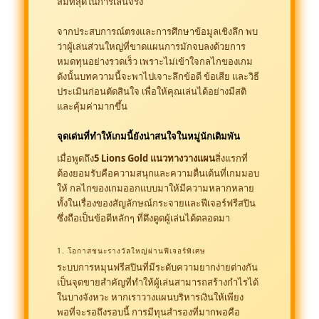
สมที่สุดในการเล่นจริง
จากประสบการณ์ตรงและการศึกษาข้อมูลเชิงลึก พบ
ว่าผู้เล่นส่วนใหญ่ที่ขาดแผนการมักจบลงด้วยการ
หมดทุนอย่างรวดเร็ว เพราะไม่เข้าใจกลไกของเกม
ดังนั้นบทความนี้จะพาไปเจาะลึกข้อดี ข้อเสีย และวิธี
ประเมินก่อนตัดสินใจ เพื่อให้คุณเล่นได้อย่างมีสติ
และคุ้มค่ามากขึ้น
จุดเด่นที่ทำให้เกมนี้ยังน่าสนใจในหมู่นักเดิมพัน
เมื่อพูดถึง
5 Lions Gold แนวทางวางแผน
สิ่งแรกที่
ต้องยอมรับคือความสนุกและความตื่นเต้นที่เกมมอบ
ให้ กลไกของเกมออกแบบมาให้มีความหลากหลาย
ทั้งในเรื่องของสัญลักษณ์กระจายและฟีเจอร์ฟรีสปิน
ซึ่งถือเป็นข้อดีหลักๆ ที่ดึงดูดผู้เล่นได้ตลอดมา
1. โอกาสชนะรางวัลใหญ่ผ่านฟีเจอร์พิเศษ
ระบบการหมุนฟรีสปินที่มีระดับความยากง่ายต่างกัน
เป็นจุดขายสำคัญที่ทำให้ผู้เล่นสามารถสร้างกำไรได้
ในบางจังหวะ หากเราวางแผนบริหารเงินให้เพียง
พอที่จะรอถึงรอบนี้ การมีทุนสำรองที่มากพอคือ