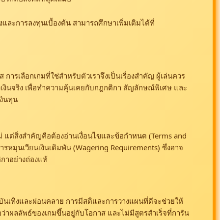
ละการลงทุนเบื้องต้น สามารถศึกษาเพิ่มเติมได้ที่
รเลือกเกมที่ใช่สำหรับตัวเราจึงเป็นเรื่องสำคัญ ผู้เล่นควร
ินจริง เพื่อทำความคุ้นเคยกับกฎกติกา สัญลักษณ์พิเศษ และ
งินทุน
หม่ แต่สิ่งสำคัญคือต้องอ่านเงื่อนไขและข้อกำหนด (Terms and
ารหมุนเวียนเงินเดิมพัน (Wagering Requirements) ซึ่งอาจ
กาอย่างถ่องแท้
ันเทิงและผ่อนคลาย การมีสติและการวางแผนที่ดีจะช่วยให้
่าผลลัพธ์ของเกมขึ้นอยู่กับโอกาส และไม่มีสูตรสำเร็จที่การัน