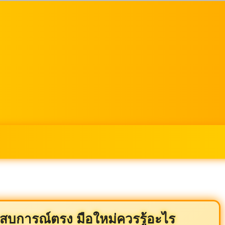
บการณ์ตรง มือใหม่ควรรู้อะไร