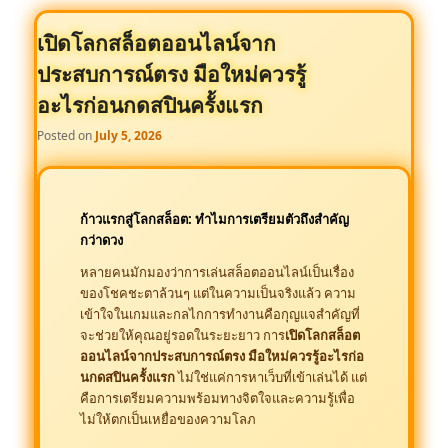
เปิดโลกสล็อตออนไลน์จาก
ประสบการณ์ตรง มือใหม่ควรรู้
อะไรก่อนกดสปินครั้งแรก
Posted on
July 5, 2026
ก้าวแรกสู่โลกสล็อต: ทำไมการเตรียมตัวถึงสำคัญ
กว่าดวง
หลายคนมักมองว่าการเล่นสล็อตออนไลน์เป็นเรื่อง
ของโชคชะตาล้วนๆ แต่ในความเป็นจริงแล้ว ความ
เข้าใจในเกมและกลไกการทำงานคือกุญแจสำคัญที่
จะช่วยให้คุณอยู่รอดในระยะยาว การ
เปิดโลกสล็อต
ออนไลน์จากประสบการณ์ตรง มือใหม่ควรรู้อะไรก่อ
นกดสปินครั้งแรก
ไม่ใช่แค่การหาเว็บที่เข้าเล่นได้ แต่
คือการเตรียมความพร้อมทางจิตใจและความรู้เพื่อ
ไม่ให้ตกเป็นเหยื่อของความโลภ