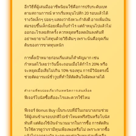
อีกวิธีที่ผู้เล่นมืออาชีพนิยมใช้คือการปรับระดับเบท
ตามสถานการณ์ หากเริ่มหมุนไปสัก 20 รอบแล้วได้
รางวัลเล็กๆ บ่อยๆ แสดงว่าจังหวะกำลังดี อาจเพิ่มเงิน
ต่อรอบขึ้นเล็กน้อยเพื่อเก็บกำไร แต่ถ้าหมุนไปแล้วไม่
ออกอะไรเลยสักครั้ง ควรหยุดหรือลดเงินลงทันที
อย่าพยายามไล่ทุนด้วยวิธีเดิมๆ เพราะนั่นคือจุดเริ่ม
ต้นของการขาดทุนหนัก
การตั้งเป้าหมายก่อนเริ่มเล่นก็สำคัญมาก เช่น
กำหนดไว้เลยว่าวันนี้จะถอนเมื่อได้กำไร 20% หรือ
จะหยุดเมื่อเสียไม่เกิน 10% ของทุน การมีวินัยตรงนี้
ช่วยตัดอารมณ์ชั่ววูบที่ทำให้ตัดสินใจผิดพลาดได้
คำถามที่พบบ่อยเกี่ยวกับเทคนิคการเล่นสล็อต
ฟีเจอร์โบนัสซื้อคืออะไรและควรใช้ไหม
ฟีเจอร์ Bonus Buy เป็นระบบที่มีในเกมบางเกมช่วย
ให้ผู้เล่นข้ามรอบปกติไปเข้าโหมดฟรีสปินหรือโบนัส
ทันที แต่ต้องใช้เงินจำนวนมากในการซื้อ การตัดสิน
ใจใช้ควรดูว่าเรามีทุนเพียงพอหรือไม่ เพราะหากซื้อ
แล้วไม่ออกรางวัล จะกระทบต่อเงินทุนส่วนที่เหลือ