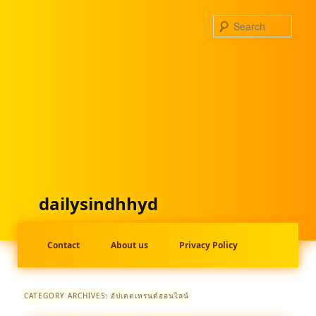
Skip
Skip
to
to
Searc
primary
secondary
content
content
dailysindhhyd
Main
menu
Contact
About us
Privacy Policy
CATEGORY ARCHIVES:
อัปเดตเทรนด์ออนไลน์