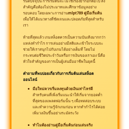
รนด์ปัจจุบัน การเริ่มต้นจะไม่ใช่เรื่องยากอีกต่อไป สิ่ง
สำคัญคือต้องไม่ประมาทและศึกษาข้อมูลอย่าง
รอบคอบ โดยเฉพาะการอ่าน
mlpt789 คู่มือเริ่มต้น
เพื่อให้ได้แนวทางที่ชัดเจนและปลอดภัยที่สุดสำหรับ
เรา
ท้ายที่สุดแล้ว เกมสล็อตควรเป็นความบันเทิงมากกว่า
แหล่งทำกำไร การเล่นอย่างมีสติและเข้าใจระบบจะ
ช่วยให้เราสนุกไปกับเกมได้อย่างเต็มที่ โดยไม่
กระทบต่อชีวิตประจำวันหรือการเงินของเราเอง นี่คือ
หัวใจสำคัญของการเป็นผู้เล่นมืออาชีพในยุคนี้
คำถามที่พบบ่อยเกี่ยวกับการเริ่มต้นเล่นสล็อต
ออนไลน์
มือใหม่ควรเริ่มลงทุนด้วยเงินเท่าไหร่ดี
สำหรับคนที่เพิ่งเริ่มแนะนำให้เริ่มจากยอดต่ำ
ที่สุดของแพลตฟอร์มนั้น ๆ เพื่อทดสอบระบบ
และทำความรู้จักเกมก่อน หากทำกำไรได้ค่อย
เพิ่มวงเงินขึ้นอย่างระมัดระวัง
ทำไมต้องอ่านคู่มือเริ่มต้นก่อนเล่นจริง