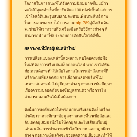
โอกาสในการชนะที่ได้รับความนิยมมากขึ้น แม้ว่า
จะไม่มีสูตรสำเร็จที่การันตีผล 100 เปอร์เซ็นต์ แต่การ
เข้าใจสถิติและรูปแบบเกมจะช่วยเพิ่มประสิทธิภาพ
ในการเล่นของเราได้ การอ่าน
mlpt789
คู่มือเริ่มต้น
จะช่วยให้เราทราบถึงเครื่องมือหรือวิธีการต่าง ๆ ที่
สามารถนำมาใช้ประกอบการตัดสินใจได้ดีขึ้น
ผลกระทบที่มีต่อผู้เล่นหน้าใหม่
การเปลี่ยนแปลงเหล่านี้ส่งผลกระทบโดยตรงต่อมือ
ใหม่ที่ต้องการเริ่มเล่นสล็อตออนไลน์ หากเราไม่ทัน
ต่อเทรนด์อาจทำให้เสียโอกาสในการเข้าถึงเกมที่ดี
หรือระบบที่ปลอดภัย การเลือกแพลตฟอร์มที่ไม่
เหมาะสมอาจนำไปสู่ปัญหาต่าง ๆ ตามมา เช่น ปัญหา
เรื่องความปลอดภัยของข้อมูลส่วนตัว หรือการไม่
สามารถถอนเงินได้เมื่อต้องการ
ดังนั้นการเตรียมตัวให้พร้อมก่อนเริ่มเล่นจึงเป็นเรื่อง
สำคัญ เราควรศึกษาข้อมูลจากแหล่งที่น่าเชื่อถือและ
อัปเดตอยู่เสมอ เพื่อไม่ให้ตกยุคและไม่เสียเปรียบผู้
เล่นคนอื่น การทำความเข้าใจกับระบบและกฎกติกา
ต่าง ๆ ก่อนวางเงินจริงจะช่วยลดความเสี่ยงและทำให้