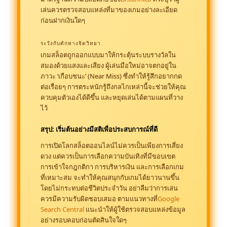
เล่นควรตรวจสอบแหล่งที่มาของเกมอย่างละเอียด
ก่อนฝากเงินใดๆ
ระวังกับดักทางจิตวิทยา
เกมสล็อตถูกออกแบบมาให้กระตุ้นระบบรางวัลใน
สมองด้วยแสงและเสียง ผู้เล่นมือใหม่อาจตกอยู่ใน
ภาวะ ‘เกือบชนะ’ (Near Miss) ซึ่งทำให้รู้สึกอยากกด
ต่อเรื่อยๆ การตระหนักรู้ถึงกลไกเหล่านี้จะช่วยให้คุณ
ควบคุมตัวเองได้ดีขึ้น และหยุดเล่นได้ตามแผนที่วาง
ไว้
สรุป: เริ่มต้นอย่างมีสติเพื่อประสบการณ์ที่ดี
การเปิดโลกสล็อตออนไลน์ไม่ควรเป็นเพียงการเสี่ยง
ดวง แต่ควรเป็นการเลือกความบันเทิงที่มีขอบเขต
การเข้าใจกฎกติกา การบริหารเงิน และการเลือกเกม
ที่เหมาะสม จะทำให้คุณสนุกกับเกมได้ยาวนานขึ้น
โดยไม่กระทบต่อชีวิตประจำวัน อย่าลืมว่าการเล่น
ควรมีความรับผิดชอบเสมอ ตามแนวทางที่
Google
Search Central
แนะนำให้ผู้ใช้ตรวจสอบแหล่งข้อมูล
อย่างรอบคอบก่อนตัดสินใจใดๆ