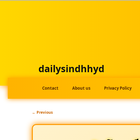
Skip
to
primary
content
dailysindhhyd
Main
Contact
About us
Privacy Policy
menu
Post
←
Previous
navigation