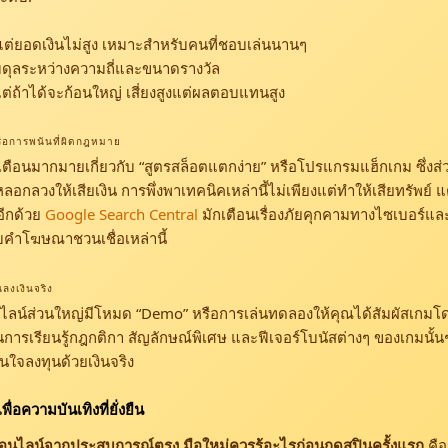
แต่ยอดเงินไม่สูง เหมาะสำหรับคนที่ชอบเล่นนานๆ
ดุลระหว่างความถี่และขนาดรางวัล
ต่ถ้าได้จะก้อนใหญ่ เสี่ยงสูงแต่ผลตอบแทนสูง
หรือการพนันที่ผิดกฎหมาย
ำเตือนมากมายเกี่ยวกับ “สูตรสล็อตแตกง่าย” หรือโปรแกรมแฮ็กเกม ซึ่งส่
ลอกลวงให้เสียเงิน การพึ่งพาเทคนิคเหล่านี้ไม่เพียงแต่ทำให้เสียทรัพย์ แต
อีกด้วย
Google Search Central
มักเตือนเรื่องภัยคุกคามทางไซเบอร์
บคำโฆษณาชวนเชื่อเหล่านี้
ลงเงินจริง
ไลน์ส่วนใหญ่มีโหมด “Demo” หรือการเล่นทดลองให้คุณได้สัมผัสเกมโดยไม
ดในการเรียนรู้กฎกติกา สัญลักษณ์พิเศษ และฟีเจอร์โบนัสต่างๆ ของเกมนั้นๆ
นใจลงทุนด้วยเงินจริง
พื่อความบันเทิงที่ยั่งยืน
อนไลน์จากประสบการณ์ตรง มือใหม่ควรรู้อะไรก่อนกดสปินครั้งแรก
คื