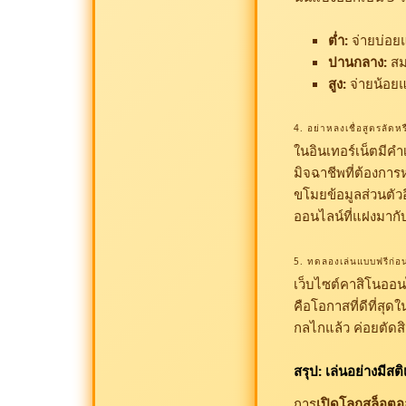
ต่ำ:
จ่ายบ่อย
ปานกลาง:
สม
สูง:
จ่ายน้อยแ
4. อย่าหลงเชื่อสูตรลัด
ในอินเทอร์เน็ตมีค
มิจฉาชีพที่ต้องการห
ขโมยข้อมูลส่วนตัว
ออนไลน์ที่แฝงมากั
5. ทดลองเล่นแบบฟรีก่อน
เว็บไซต์คาสิโนออน
คือโอกาสที่ดีที่สุ
กลไกแล้ว ค่อยตัดสิ
สรุป: เล่นอย่างมีสติเ
การ
เปิดโลกสล็อตอ