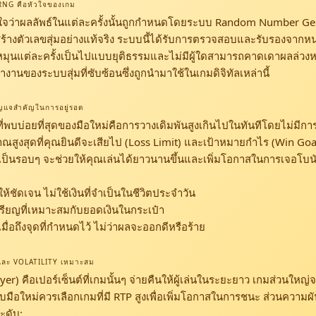
 RNG คือหัวใจของเกม
้าใจว่าผลลัพธ์ในแต่ละครั้งนั้นถูกกำหนดโดยระบบ Random Number G
ที่สร้างตัวเลขสุ่มอย่างแท้จริง ระบบนี้ได้รับการตรวจสอบและรับรองจากห
การหมุนแต่ละครั้งเป็นไปแบบยุติธรรมและไม่มีผู้ใดสามารถคาดเดาผลล่วง
งานของระบบสุ่มที่ซับซ้อนซึ่งถูกนำมาใช้ในเกมดิจิทัลเหล่านี้
กุญแจสำคัญในการอยู่รอด
ี่พบบ่อยที่สุดของมือใหม่คือการวางเดิมพันสูงเกินไปในทันทีโดยไม่มีการ
ูงสุดที่คุณยินดีจะเสียไป (Loss Limit) และเป้าหมายกำไร (Win Goal)
เป็นรอบๆ จะช่วยให้คุณเล่นได้ยาวนานขึ้นและเพิ่มโอกาสในการเจอโบน
ให้ชัดเจน ไม่ใช้เงินที่จำเป็นในชีวิตประจำวัน
รียญที่เหมาะสมกับยอดเงินในกระเป๋า
เมื่อถึงจุดที่กำหนดไว้ ไม่ว่าผลจะออกดีหรือร้าย
P และ VOLATILITY เหมาะสม
er) คือเปอร์เซ็นต์ที่เกมนั้นๆ จ่ายคืนให้ผู้เล่นในระยะยาว เกมส่วนใหญ่จ
มือใหม่ควรเลือกเกมที่มี RTP สูงเพื่อเพิ่มโอกาสในการชนะ ส่วนความผัน
ะดับ: