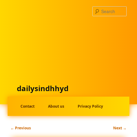
Skip
to
Searc
primary
content
dailysindhhyd
Main
menu
Contact
About us
Privacy Policy
Post
←
Previous
Next
→
navigation