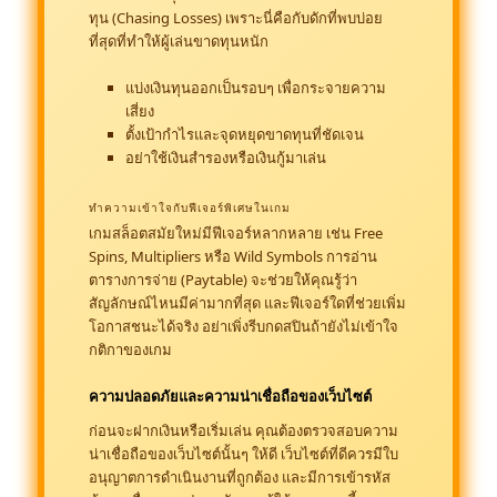
ทุน (Chasing Losses) เพราะนี่คือกับดักที่พบบ่อย
ที่สุดที่ทำให้ผู้เล่นขาดทุนหนัก
แบ่งเงินทุนออกเป็นรอบๆ เพื่อกระจายความ
เสี่ยง
ตั้งเป้ากำไรและจุดหยุดขาดทุนที่ชัดเจน
อย่าใช้เงินสำรองหรือเงินกู้มาเล่น
ทำความเข้าใจกับฟีเจอร์พิเศษในเกม
เกมสล็อตสมัยใหม่มีฟีเจอร์หลากหลาย เช่น Free
Spins, Multipliers หรือ Wild Symbols การอ่าน
ตารางการจ่าย (Paytable) จะช่วยให้คุณรู้ว่า
สัญลักษณ์ไหนมีค่ามากที่สุด และฟีเจอร์ใดที่ช่วยเพิ่ม
โอกาสชนะได้จริง อย่าเพิ่งรีบกดสปินถ้ายังไม่เข้าใจ
กติกาของเกม
ความปลอดภัยและความน่าเชื่อถือของเว็บไซต์
ก่อนจะฝากเงินหรือเริ่มเล่น คุณต้องตรวจสอบความ
น่าเชื่อถือของเว็บไซต์นั้นๆ ให้ดี เว็บไซต์ที่ดีควรมีใบ
อนุญาตการดำเนินงานที่ถูกต้อง และมีการเข้ารหัส