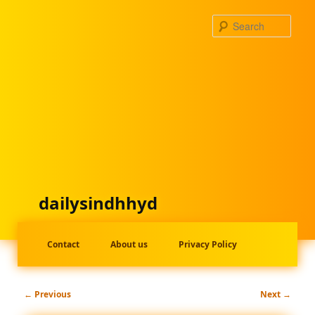
Skip
to
Searc
primary
content
dailysindhhyd
Main
menu
Contact
About us
Privacy Policy
Post
←
Previous
Next
→
navigation