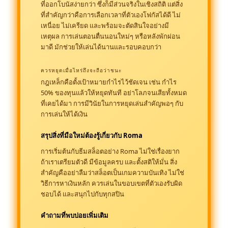
ที่ออกโบนัสง่ายกว่า ซึ่งก็มีส่วนจริงในเชิงสถิติ แต่สิ่ง
ที่สำคัญกว่าคือการเลือกเวลาที่ตัวเองโฟกัสได้ดี ไม่
เหนื่อย ไม่เครียด และพร้อมจะตัดสินใจอย่างมี
เหตุผล การเล่นตอนตื่นนอนใหม่ๆ หรือหลังพักผ่อน
มาดี มักช่วยให้เล่นได้นานและรอบคอบกว่า
ควรหยุดเมื่อไหร่ถึงจะถือว่าชนะ
กฎเหล็กคือตั้งเป้าหมายกำไรไว้ชัดเจน เช่น กำไร
50% ของทุนแล้วให้หยุดทันที อย่าโลภจนเสียทั้งหมด
ที่เคยได้มา การมีวินัยในการหยุดเล่นสำคัญพอๆ กับ
การเล่นให้ได้เงิน
สรุปสิ่งที่มือใหม่ต้องรู้เกี่ยวกับ Roma
การเริ่มต้นกับธีมสล็อตอย่าง Roma ไม่ใช่เรื่องยาก
ถ้าเราเตรียมตัวดี มีข้อมูลครบ และตั้งสติให้มั่น สิ่ง
สำคัญคืออย่าลืมว่าสล็อตเป็นเกมความบันเทิง ไม่ใช่
วิธีการหาเงินหลัก ควรเล่นในขอบเขตที่ตัวเองรับผิด
ชอบได้ และสนุกไปกับทุกสปิน
คำถามที่พบบ่อยเพิ่มเติม