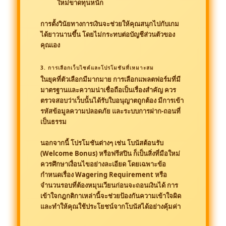
ใหม่ขาดทุนหนัก
การตั้งวินัยทางการเงินจะช่วยให้คุณสนุกไปกับเกม
ได้ยาวนานขึ้น โดยไม่กระทบต่อบัญชีส่วนตัวของ
คุณเอง
3. การเลือกเว็บไซต์และโปรโมชันที่เหมาะสม
ในยุคที่ตัวเลือกมีมากมาย การเลือกแพลตฟอร์มที่มี
มาตรฐานและความน่าเชื่อถือเป็นเรื่องสำคัญ ควร
ตรวจสอบว่าเว็บนั้นได้รับใบอนุญาตถูกต้อง มีการเข้า
รหัสข้อมูลความปลอดภัย และระบบการฝาก-ถอนที่
เป็นธรรม
นอกจากนี้ โปรโมชันต่างๆ เช่น โบนัสต้อนรับ
(Welcome Bonus) หรือฟรีสปิน ก็เป็นสิ่งที่มือใหม่
ควรศึกษาเงื่อนไขอย่างละเอียด โดยเฉพาะข้อ
กำหนดเรื่อง Wagering Requirement หรือ
จำนวนรอบที่ต้องหมุนเวียนก่อนจะถอนเงินได้ การ
เข้าใจกฎกติกาเหล่านี้จะช่วยป้องกันความเข้าใจผิด
และทำให้คุณใช้ประโยชน์จากโบนัสได้อย่างคุ้มค่า