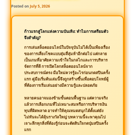
Posted on
July 5, 2026
ก้าวแรกสู่โลกแห่งความบันเทิง: ทำไมการเตรียมตัว
จึงสำคัญ?
การเล่นสล็อตออนไลน์ในปัจจุบันไม่ได้เป็นเพียงเรื่อง
ของการเสี่ยงโชคแบบสุ่มสี่สุ่มห้าอีกต่อไป แต่กลาย
เป็นเกมที่อาศัยความเข้าใจในกลไกและการบริหาร
จัดการที่ดี การเปิดโลกสล็อตออนไลน์จาก
ประสบการณ์ตรง มือใหม่ควรรู้อะไรก่อนกดสปินครั้ง
แรก คู่มือเริ่มต้นเล่มนี้จึงถูกสร้างขึ้นเพื่อตอบโจทย์ผู้
ที่ต้องการเริ่มเล่นอย่างมีความรู้และปลอดภัย
หลายคนอาจมองข้ามขั้นตอนพื้นฐาน แต่ความจริง
แล้วการเลือกเกมที่ไม่เหมาะสมหรือการบริหารเงิน
ทุนที่ผิดพลาด อาจทำให้คุณหมดสนุกได้ตั้งแต่ยัง
ไม่ทันจะได้ลุ้นรางวัลใหญ่ บทความนี้จะพาคุณไป
เจาะลึกทุกสิ่งที่ต้องรู้ก่อนจะตัดสินใจกดปุ่มสปินครั้ง
แรก