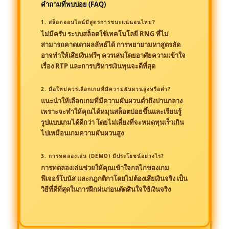
คำถามที่พบบ่อย (FAQ)
1. สล็อตออนไลน์มีสูตรการชนะแน่นอนไหม?
ไม่มีครับ ระบบสล็อตใช้เทคโนโลยี RNG ที่ไม่
สามารถคาดเดาผลลัพธ์ได้ การพยายามหาสูตรลัด
อาจทำให้เสียเงินฟรีๆ ควรเล่นโดยอาศัยความเข้าใจ
เรื่อง RTP และการบริหารเงินทุนจะดีที่สุด
2. มือใหม่ควรเลือกเกมที่มีความผันผวนสูงหรือต่ำ?
แนะนำให้เลือกเกมที่มีความผันผวนต่ำถึงปานกลาง
เพราะจะทำให้คุณได้หมุนสล็อตบ่อยขึ้นและเรียนรู้
รูปแบบเกมได้ดีกว่า โดยไม่เสี่ยงที่จะหมดทุนเร็วเกิน
ไปเหมือนเกมความผันผวนสูง
3. การทดลองเล่น (DEMO) มีประโยชน์อย่างไร?
การทดลองเล่นช่วยให้คุณเข้าใจกลไกของเกม
ฟีเจอร์โบนัส และกฎกติกาโดยไม่ต้องเสียเงินจริง เป็น
วิธีที่ดีที่สุดในการฝึกฝนก่อนตัดสินใจใช้เงินจริง