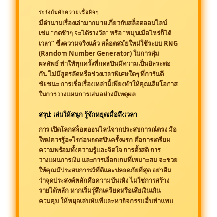
ระวังกับดักความเชื่อผิดๆ
มีตำนานเรื่องเล่ามากมายเกี่ยวกับสล็อตออนไลน์
เช่น “กดช้าๆ จะได้รางวัล” หรือ “หมุนเมื่อไหร่ก็ได้
เวลา” ซึ่งความจริงแล้ว สล็อตสมัยใหม่ใช้ระบบ RNG
(Random Number Generator) ในการสุ่ม
ผลลัพธ์ ทำให้ทุกครั้งที่กดสปินมีความเป็นอิสระต่อ
กัน ไม่มีสูตรลัดหรือช่วงเวลาพิเศษใดๆ ที่การันตี
ชัยชนะ การเชื่อเรื่องเหล่านี้เพียงทำให้คุณเสียโอกาส
ในการวางแผนการเล่นอย่างมีเหตุผล
สรุป: เล่นให้สนุก รู้จักหยุดเมื่อถึงเวลา
การ
เปิดโลกสล็อตออนไลน์จากประสบการณ์ตรง มือ
ใหม่ควรรู้อะไรก่อนกดสปินครั้งแรก
คือการเตรียม
ความพร้อมทั้งความรู้และจิตใจ การตั้งสติ การ
วางแผนการเงิน และการเลือกเกมที่เหมาะสม จะช่วย
ให้คุณมีประสบการณ์ที่ดีและปลอดภัยที่สุด อย่าลืม
ว่าจุดประสงค์หลักคือความบันเทิง ไม่ใช่การสร้าง
รายได้หลัก หากเริ่มรู้สึกเครียดหรือเสียเงินเกิน
ควบคุม ให้หยุดเล่นทันทีและหากิจกรรมอื่นทำแทน