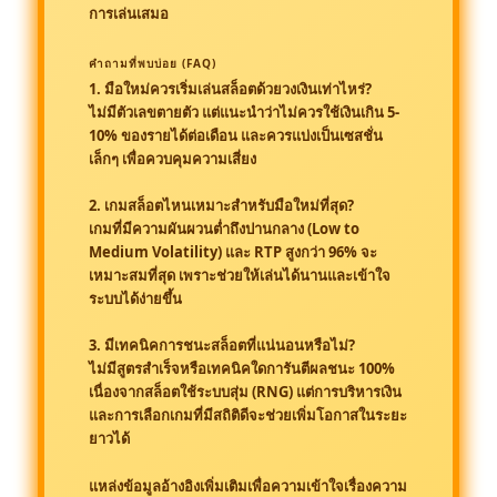
การเล่นเสมอ
คำถามที่พบบ่อย (FAQ)
1. มือใหม่ควรเริ่มเล่นสล็อตด้วยวงเงินเท่าไหร่?
ไม่มีตัวเลขตายตัว แต่แนะนำว่าไม่ควรใช้เงินเกิน 5-
10% ของรายได้ต่อเดือน และควรแบ่งเป็นเซสชั่น
เล็กๆ เพื่อควบคุมความเสี่ยง
2. เกมสล็อตไหนเหมาะสำหรับมือใหม่ที่สุด?
เกมที่มีความผันผวนต่ำถึงปานกลาง (Low to
Medium Volatility) และ RTP สูงกว่า 96% จะ
เหมาะสมที่สุด เพราะช่วยให้เล่นได้นานและเข้าใจ
ระบบได้ง่ายขึ้น
3. มีเทคนิคการชนะสล็อตที่แน่นอนหรือไม่?
ไม่มีสูตรสำเร็จหรือเทคนิคใดการันตีผลชนะ 100%
เนื่องจากสล็อตใช้ระบบสุ่ม (RNG) แต่การบริหารเงิน
และการเลือกเกมที่มีสถิติดีจะช่วยเพิ่มโอกาสในระยะ
ยาวได้
แหล่งข้อมูลอ้างอิงเพิ่มเติมเพื่อความเข้าใจเรื่องความ