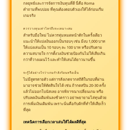
กลยุทธ์และการจัดการเงินทุนที่ดี นี่คือ Roma
คำถามที่พบบ่อย ที่คุณต้องตอบตัวเองให้ได้ก่อนเริ่ม
เกมจริง
ควรวางทุนเท่าไหร่ถึงจะเหมาะสม
สำหรับมือใหม่ ไม่ควรทุ่มหมดหน้าตักในครั้งเดียว
แนะนำให้แบ่งเงินออกเป็นรอบๆ เช่น มีงบ 1,000 บาท
ให้แบ่งเล่นเป็น 10 รอบๆ ละ 100 บาท หรือปรับตาม
ความสบายใจ การตั้งวงเงินช่วยป้องกันไม่ให้เสียเกิน
กว่าที่วางแผนไว้ และทำให้เล่นได้ยาวนานขึ้น
จะรู้ได้อย่างไรว่าเกมกำลังร้อนหรือเย็น
ไม่มีสูตรตายตัว แต่การสังเกตจากสถิติในรอบที่ผ่าน
มาอาจช่วยให้ตัดสินใจได้ เช่น ถ้ากดสปิน 20-30 ครั้ง
แล้วไม่ออกโบนัสเลย อาจพิจารณาเปลี่ยนเกม หรือ
ปรับลดเงินเดิมพันลงชั่วคราว อย่าพยายามไล่ทุนด้วย
การเพิ่มเงินเดิมพัน เพราะนั่นคือกับดักที่ทำให้เสียเร็ว
ที่สุด
เทคนิคการเลือกเวลาเล่นให้ได้ผลดีที่สุด