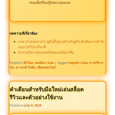
ก่อนเพื่อเรียนรู้จังหวะของเกม
บทความที่เกี่ยวข้อง
บาคาร่าเล่นอย่างไร คู่มือพื้นฐานสำหรับผู้เริ่มต้นที่อยากเข้าใจ
เกมภายในไม่กี่นาที
ตารางบริหารทุนเล่นสล็อตแบบมืออาชีพ
Posted in
มือใหม่
,
เทคนิคการเล่น
|
Tagged
กลยุทธ์การเล่น
,
การบริหาร
เงิน
,
ความเข้าใจผิด
,
สล็อตออนไลน์
คำเตือนสำหรับมือใหม่เล่นสล็อต
รีวิวและตัวอย่างใช้งาน
Posted on
July 8, 2026