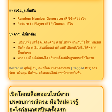
แหล่งข้อมูลเพิ่มเติม
Random Number Generator (RNG) คืออะไร
Return to Player (RTP) ในเกมคาสิโน
บทความที่เกี่ยวข้อง
เปรียบเทียบสล็อตแต่ละค่าย ค่ายไหนเหมาะกับมือใหม่หัดเล่น
มือใหม่ควรเริ่มเล่นสล็อตค่ายไหนดี เลือกยังไงไม่ให้พลาด
ตั้งแต่แรก
หวยออนไลน์เล่นยังไง อธิบายตั้งแต่พื้นฐานจนเข้าใจง่าย
Posted in
คู่มือผู้เล่น
,
เกมสล็อต
,
เทคนิคการเล่น
|
Tagged
RTP
,
การ
จัดการเงินทุน
,
มือใหม่
,
สล็อตออนไลน์
,
เทคนิคการเดิมพัน
เปิดโลกสล็อตออนไลน์จาก
ประสบการณ์ตรง: มือใหม่ควรรู้
อะไรก่อนกดสปินครั้งแรก