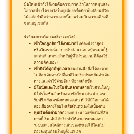
มือใหม่เข้าถึงได้ง่ายคือความรวดเร็วในการหมุนและ
โอกาสที่จะได้รางวัลใหญ่เพียงครั้งเดียวก็เปลี่ยนชีวิต
ได้ แต่อย่าลืมว่าความง่ายนี้มาพร้อมกับความเสี่ยงที่
ซ่อนอยู่เช่นกัน
ข้อดีของการเริ่มเล่นสล็อตออนไลน์
เข้าใจกฎกติกาได้ง่ายมาก
ไม่ต้องนั่งจำสูตร
หรือวิเคราะห์ตารางซับซ้อน แค่กดปุ่มหมุนก็รู้
ผลทันที เหมาะสำหรับผู้ที่ไม่ชอบเกมที่ต้องใช้
ความคิดเยอะๆ
เข้าถึงได้ทุกที่ทุกเวลา
เล่นผ่านมือถือได้สะดวก
ไม่ต้องเดินทางไปที่คาสิโนจริง ประหยัดค่าเดิน
ทางและค่าใช้จ่ายอื่นๆ ที่อาจเกิดขึ้น
มีโบนัสและโปรโมชั่นหลากหลาย
เว็บส่วนใหญ่
มีโปรโมชั่นสำหรับสมาชิกใหม่ เช่น ฝากแรก
รับฟรี หรือเครดิตทดลองเล่น ทำให้มีโอกาสได้
ลองเสี่ยงดวงโดยไม่เสียเงินตัวเองในเบื้องต้น
ทุนเริ่มต้นต่ำมาก
ด้วยงบประมาณเพียงไม่กี่สิบ
บาทก็เริ่มเล่นได้จริง ทำให้สามารถทดสอบ
ระบบและสไตล์การเล่นของตัวเองได้โดยไม่
ต้องลงทุนก้อนใหญ่ตั้งแต่แรก