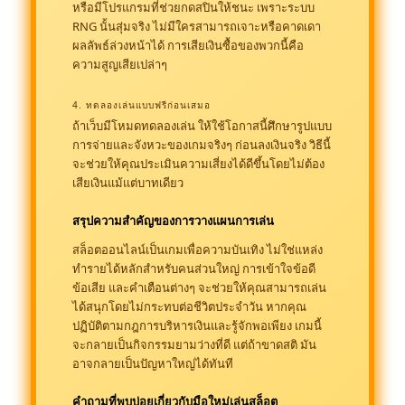
หรือมีโปรแกรมที่ช่วยกดสปินให้ชนะ เพราะระบบ
RNG นั้นสุ่มจริง ไม่มีใครสามารถเจาะหรือคาดเดา
ผลลัพธ์ล่วงหน้าได้ การเสียเงินซื้อของพวกนี้คือ
ความสูญเสียเปล่าๆ
4. ทดลองเล่นแบบฟรีก่อนเสมอ
ถ้าเว็บมีโหมดทดลองเล่น ให้ใช้โอกาสนี้ศึกษารูปแบบ
การจ่ายและจังหวะของเกมจริงๆ ก่อนลงเงินจริง วิธีนี้
จะช่วยให้คุณประเมินความเสี่ยงได้ดีขึ้นโดยไม่ต้อง
เสียเงินแม้แต่บาทเดียว
สรุปความสำคัญของการวางแผนการเล่น
สล็อตออนไลน์เป็นเกมเพื่อความบันเทิง ไม่ใช่แหล่ง
ทำรายได้หลักสำหรับคนส่วนใหญ่ การเข้าใจข้อดี
ข้อเสีย และคำเตือนต่างๆ จะช่วยให้คุณสามารถเล่น
ได้สนุกโดยไม่กระทบต่อชีวิตประจำวัน หากคุณ
ปฏิบัติตามกฎการบริหารเงินและรู้จักพอเพียง เกมนี้
จะกลายเป็นกิจกรรมยามว่างที่ดี แต่ถ้าขาดสติ มัน
อาจกลายเป็นปัญหาใหญ่ได้ทันที
คำถามที่พบบ่อยเกี่ยวกับมือใหม่เล่นสล็อต