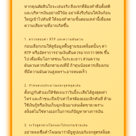
หากคุณตัดสินใจจะเล่นจริง สิ่งแรกที่ต้องทำคือตั้งสติ
และบริหารเงินอย่างมีวินัย อย่าเพิ่งรีบร้อนใส่เงินก้อน
ใหญ่เข้าไปทันที ให้ลองทำตามขั้นตอนเหล่านี้เพื่อลด
ความเสียหายที่อาจเกิดขึ้น
1. ตรวจสอบค่า RTP และความผันผวน
ก่อนเลือกเกมให้ดูข้อมูลพื้นฐานของสล็อตนั้นๆ ค่า
RTP หรืออัตราการจ่ายเงินคืนควรมากกว่า 96% ขึ้น
ไป เพื่อเพิ่มโอกาสชนะในระยะยาว ส่วนความ
ผันผวนควรเลือกตามงบที่มี ถ้าทุนน้อยควรเลี่ยงเกม
ที่มีความผันผวนสูงเพราะอาจหมดเร็ว
2. กำหนดงบประมาณและจุดหยุดเล่น
ตั้งกฎกับตัวเองให้ชัดเจนว่าวันนี้จะเสียได้สูงสุดเท่า
ไหร่ และถ้าชนะถึงเป้าเท่าไหร่ต้องยอมเลิกทันที ห้าม
ใช้เงินกู้หรือเงินเก็บฉุกเฉินมาเล่นเด็ดขาด เพราะ
สล็อตไม่ใช่ทางออกในการแก้ปัญหาทางการเงิน
3. ระวังสูตรลวงโลกและโปรแกรมช่วยเล่น
อย่าหลงเชื่อคำโฆษณาว่ามียูทูปเบอร์แจกสูตรสล็อต