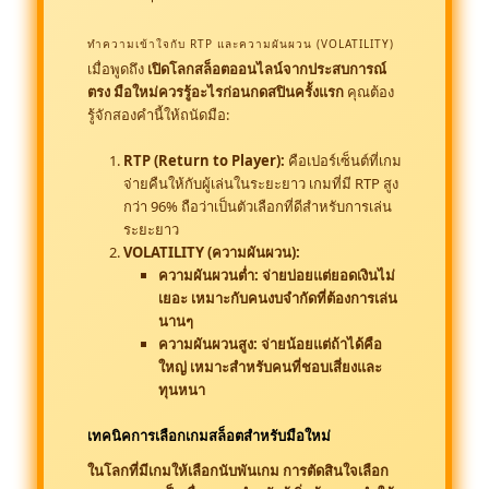
ทำความเข้าใจกับ RTP และความผันผวน (VOLATILITY)
เมื่อพูดถึง
เปิดโลกสล็อตออนไลน์จากประสบการณ์
ตรง มือใหม่ควรรู้อะไรก่อนกดสปินครั้งแรก
คุณต้อง
รู้จักสองคำนี้ให้ถนัดมือ:
RTP (Return to Player):
คือเปอร์เซ็นต์ที่เกม
จ่ายคืนให้กับผู้เล่นในระยะยาว เกมที่มี RTP สูง
กว่า 96% ถือว่าเป็นตัวเลือกที่ดีสำหรับการเล่น
ระยะยาว
VOLATILITY (ความผันผวน):
ความผันผวนต่ำ: จ่ายบ่อยแต่ยอดเงินไม่
เยอะ เหมาะกับคนงบจำกัดที่ต้องการเล่น
นานๆ
ความผันผวนสูง: จ่ายน้อยแต่ถ้าได้คือ
ใหญ่ เหมาะสำหรับคนที่ชอบเสี่ยงและ
ทุนหนา
เทคนิคการเลือกเกมสล็อตสำหรับมือใหม่
ในโลกที่มีเกมให้เลือกนับพันเกม การตัดสินใจเลือก