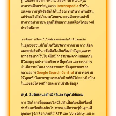
ฐานของการจัดการความเสี่ยงทางการเงิน คุณ
สามารถศึกษาข้อมูลจาก
Investopedia
ซึ่งเป็น
แหล่งความรู้ที่เชื่อถือได้ในเรื่องการบริหารทรัพย์สิน
แม้ว่าจะไม่ใช่เว็บเกมโดยตรง แต่หลักการเหล่านี้
สามารถนำมาประยุกต์ใช้กับการเล่นสล็อตได้อย่างมี
ประสิทธิภาพ
เทคนิคการเลือกเว็บไซต์และแพลตฟอร์มที่ปลอดภัย
ในยุคปัจจุบันมีเว็บไซต์ให้บริการมากมาย การเลือก
แพลตฟอร์มที่น่าเชื่อถือจึงเป็นเรื่องสำคัญ คุณควร
ตรวจสอบว่าเว็บไซต์นั้นมีการรับรองความปลอดภัย
มีใบอนุญาตประกอบกิจการที่ถูกต้อง และระบบการ
เงินมีความมั่นคง การตรวจสอบข้อมูลจากแหล่ง
กลางอย่าง
Google Search Central
สามารถช่วย
ให้คุณเข้าใจมาตรฐานของเว็บไซต์ที่ดีได้อย่างไรบ้าง
ในแง่ของโครงสร้างและการเข้าถึงข้อมูล
สรุป: เริ่มต้นเล่นอย่างมีสติและสนุกไปกับเกม
การเปิดโลกสล็อตออนไลน์ไม่จำเป็นต้องเป็นเรื่องที่
ซับซ้อนหรือเสี่ยงเกินไป หากคุณมีความรู้พื้นฐานที่
ถูกต้อง รู้จักเลือกเกมที่มี RTP และ Volatility เหมาะ