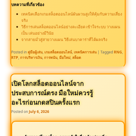
บทความที่เกี่ยวข้อง
เทคนิคเลือกเกมสล็อตออนไลน์ผันผวนสูงให้คุ้มกับความเสี่ยง
จริง
วิธีการเล่นสล็อตออนไลน์อย่างละเอียด เข้าใจระบบ วางแผน
เป็น เล่นอย่างมีวินัย
จากสายมั่วสู่สายวางแผน วิธีเล่นบาคาร่าที่ได้ผลจริง
Posted in
คู่มือผู้เล่น
,
เกมสล็อตออนไลน์
,
เทคนิคการเล่น
|
Tagged
RNG
,
RTP
,
การบริหารเงิน
,
การพนัน
,
มือใหม่
,
สล็อต
เปิดโลกสล็อตออนไลน์จาก
ประสบการณ์ตรง มือใหม่ควรรู้
อะไรก่อนกดสปินครั้งแรก
Posted on
July 6, 2026