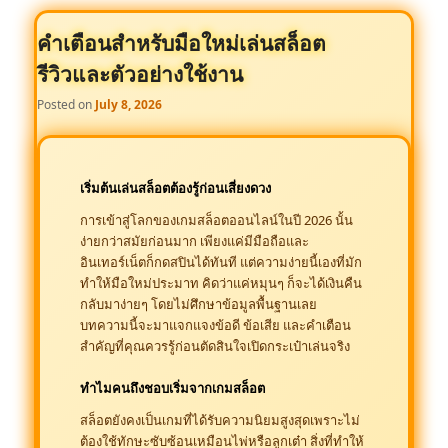
คำเตือนสำหรับมือใหม่เล่นสล็อต
รีวิวและตัวอย่างใช้งาน
Posted on
July 8, 2026
เริ่มต้นเล่นสล็อตต้องรู้ก่อนเสี่ยงดวง
การเข้าสู่โลกของเกมสล็อตออนไลน์ในปี 2026 นั้น
ง่ายกว่าสมัยก่อนมาก เพียงแค่มีมือถือและ
อินเทอร์เน็ตก็กดสปินได้ทันที แต่ความง่ายนี้เองที่มัก
ทำให้มือใหม่ประมาท คิดว่าแค่หมุนๆ ก็จะได้เงินคืน
กลับมาง่ายๆ โดยไม่ศึกษาข้อมูลพื้นฐานเลย
บทความนี้จะมาแจกแจงข้อดี ข้อเสีย และคำเตือน
สำคัญที่คุณควรรู้ก่อนตัดสินใจเปิดกระเป๋าเล่นจริง
ทำไมคนถึงชอบเริ่มจากเกมสล็อต
สล็อตยังคงเป็นเกมที่ได้รับความนิยมสูงสุดเพราะไม่
ต้องใช้ทักษะซับซ้อนเหมือนไพ่หรือลูกเต๋า สิ่งที่ทำให้