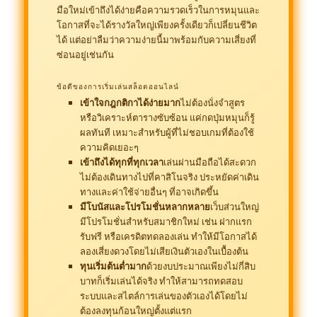
มือใหม่เข้าถึงได้ง่ายคือความรวดเร็วในการหมุนและ
โอกาสที่จะได้รางวัลใหญ่เพียงครั้งเดียวก็เปลี่ยนชีวิต
ได้ แต่อย่าลืมว่าความง่ายนี้มาพร้อมกับความเสี่ยงที่
ซ่อนอยู่เช่นกัน
ข้อดีของการเริ่มเล่นสล็อตออนไลน์
เข้าใจกฎกติกาได้ง่ายมาก
ไม่ต้องนั่งจำสูตร
หรือวิเคราะห์ตารางซับซ้อน แค่กดปุ่มหมุนก็รู้
ผลทันที เหมาะสำหรับผู้ที่ไม่ชอบเกมที่ต้องใช้
ความคิดเยอะๆ
เข้าถึงได้ทุกที่ทุกเวลา
เล่นผ่านมือถือได้สะดวก
ไม่ต้องเดินทางไปที่คาสิโนจริง ประหยัดค่าเดิน
ทางและค่าใช้จ่ายอื่นๆ ที่อาจเกิดขึ้น
มีโบนัสและโปรโมชั่นหลากหลาย
เว็บส่วนใหญ่
มีโปรโมชั่นสำหรับสมาชิกใหม่ เช่น ฝากแรก
รับฟรี หรือเครดิตทดลองเล่น ทำให้มีโอกาสได้
ลองเสี่ยงดวงโดยไม่เสียเงินตัวเองในเบื้องต้น
ทุนเริ่มต้นต่ำมาก
ด้วยงบประมาณเพียงไม่กี่สิบ
บาทก็เริ่มเล่นได้จริง ทำให้สามารถทดสอบ
ระบบและสไตล์การเล่นของตัวเองได้โดยไม่
ต้องลงทุนก้อนใหญ่ตั้งแต่แรก