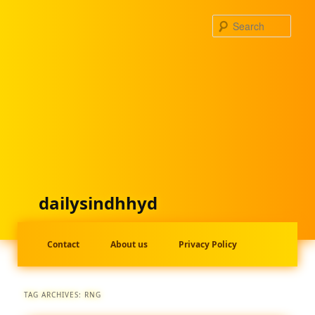
Skip
Skip
to
to
Searc
primary
secondary
content
content
dailysindhhyd
Main
menu
Contact
About us
Privacy Policy
TAG ARCHIVES:
RNG