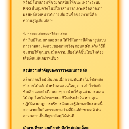
หรือมีโปรแกรมที่ช่วยกดสปินให้ชนะ เพราะระบบ
RNG นั้นสุ่มจริง ไม่มีใครสามารถเจาะหรือคาดเดา
ผลลัพธ์ล่วงหน้าได้ การเสียเงินซื้อของพวกนี้คือ
ความสูญเสียเปล่าๆ
4. ทดลองเล่นแบบฟรีก่อนเสมอ
ถ้าเว็บมีโหมดทดลองเล่น ให้ใช้โอกาสนี้ศึกษารูปแบบ
การจ่ายและจังหวะของเกมจริงๆ ก่อนลงเงินจริง วิธีนี้
จะช่วยให้คุณประเมินความเสี่ยงได้ดีขึ้นโดยไม่ต้อง
เสียเงินแม้แต่บาทเดียว
สรุปความสำคัญของการวางแผนการเล่น
สล็อตออนไลน์เป็นเกมเพื่อความบันเทิง ไม่ใช่แหล่ง
ทำรายได้หลักสำหรับคนส่วนใหญ่ การเข้าใจข้อดี
ข้อเสีย และคำเตือนต่างๆ จะช่วยให้คุณสามารถเล่น
ได้สนุกโดยไม่กระทบต่อชีวิตประจำวัน หากคุณ
ปฏิบัติตามกฎการบริหารเงินและรู้จักพอเพียง เกมนี้
จะกลายเป็นกิจกรรมยามว่างที่ดี แต่ถ้าขาดสติ มัน
อาจกลายเป็นปัญหาใหญ่ได้ทันที
คำถามที่พบบ่อยเกี่ยวกับมือใหม่เล่นสล็อต