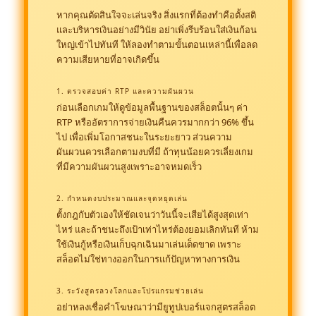
หากคุณตัดสินใจจะเล่นจริง สิ่งแรกที่ต้องทำคือตั้งสติ
และบริหารเงินอย่างมีวินัย อย่าเพิ่งรีบร้อนใส่เงินก้อน
ใหญ่เข้าไปทันที ให้ลองทำตามขั้นตอนเหล่านี้เพื่อลด
ความเสียหายที่อาจเกิดขึ้น
1. ตรวจสอบค่า RTP และความผันผวน
ก่อนเลือกเกมให้ดูข้อมูลพื้นฐานของสล็อตนั้นๆ ค่า
RTP หรืออัตราการจ่ายเงินคืนควรมากกว่า 96% ขึ้น
ไป เพื่อเพิ่มโอกาสชนะในระยะยาว ส่วนความ
ผันผวนควรเลือกตามงบที่มี ถ้าทุนน้อยควรเลี่ยงเกม
ที่มีความผันผวนสูงเพราะอาจหมดเร็ว
2. กำหนดงบประมาณและจุดหยุดเล่น
ตั้งกฎกับตัวเองให้ชัดเจนว่าวันนี้จะเสียได้สูงสุดเท่า
ไหร่ และถ้าชนะถึงเป้าเท่าไหร่ต้องยอมเลิกทันที ห้าม
ใช้เงินกู้หรือเงินเก็บฉุกเฉินมาเล่นเด็ดขาด เพราะ
สล็อตไม่ใช่ทางออกในการแก้ปัญหาทางการเงิน
3. ระวังสูตรลวงโลกและโปรแกรมช่วยเล่น
อย่าหลงเชื่อคำโฆษณาว่ามียูทูปเบอร์แจกสูตรสล็อต