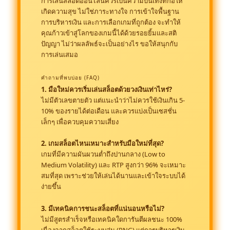
การเล่นสล็อตออนไลน์ควรเป็นความบันเทิงที่ก่อให้
เกิดความสุข ไม่ใช่ภาระทางใจ การเข้าใจพื้นฐาน
การบริหารเงิน และการเลือกเกมที่ถูกต้อง จะทำให้
คุณก้าวเข้าสู่โลกของเกมนี้ได้ด้วยรอยยิ้มและสติ
ปัญญา ไม่ว่าผลลัพธ์จะเป็นอย่างไร ขอให้สนุกกับ
การเล่นเสมอ
คำถามที่พบบ่อย (FAQ)
1. มือใหม่ควรเริ่มเล่นสล็อตด้วยวงเงินเท่าไหร่?
ไม่มีตัวเลขตายตัว แต่แนะนำว่าไม่ควรใช้เงินเกิน 5-
10% ของรายได้ต่อเดือน และควรแบ่งเป็นเซสชั่น
เล็กๆ เพื่อควบคุมความเสี่ยง
2. เกมสล็อตไหนเหมาะสำหรับมือใหม่ที่สุด?
เกมที่มีความผันผวนต่ำถึงปานกลาง (Low to
Medium Volatility) และ RTP สูงกว่า 96% จะเหมาะ
สมที่สุด เพราะช่วยให้เล่นได้นานและเข้าใจระบบได้
ง่ายขึ้น
3. มีเทคนิคการชนะสล็อตที่แน่นอนหรือไม่?
ไม่มีสูตรสำเร็จหรือเทคนิคใดการันตีผลชนะ 100%
เนื่องจากสล็อตใช้ระบบสุ่ม (RNG) แต่การบริหารเงิน