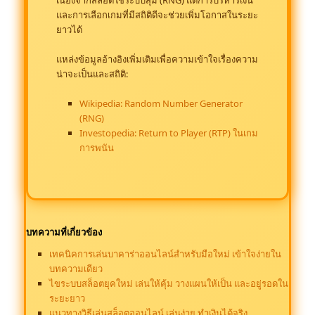
และการเลือกเกมที่มีสถิติดีจะช่วยเพิ่มโอกาสในระยะ
ยาวได้
แหล่งข้อมูลอ้างอิงเพิ่มเติมเพื่อความเข้าใจเรื่องความ
น่าจะเป็นและสถิติ:
Wikipedia: Random Number Generator
(RNG)
Investopedia: Return to Player (RTP) ในเกม
การพนัน
บทความที่เกี่ยวข้อง
เทคนิคการเล่นบาคาร่าออนไลน์สำหรับมือใหม่ เข้าใจง่ายใน
บทความเดียว
ไขระบบสล็อตยุคใหม่ เล่นให้คุ้ม วางแผนให้เป็น และอยู่รอดใน
ระยะยาว
แนวทางวิธีเล่นสล็อตออนไลน์ เล่นง่าย ทำเงินได้จริง