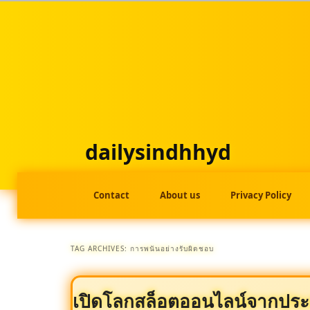
Skip
Skip
to
to
primary
secondary
content
content
dailysindhhyd
Main
Contact
About us
Privacy Policy
menu
TAG ARCHIVES:
การพนันอย่างรับผิดชอบ
เปิดโลกสล็อตออนไลน์จากประส