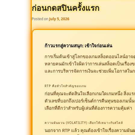
ก่อนกดสปินครั้งแรก
Posted on
July 5, 2026
ก้าวแรกสู่ความสนุก: เข้าใจก่อนเล่น
การเริ่มต้นเข้าสู่โลกของเกมสล็อตออนไลน์อาจดูน่
หลายคนมักเข้าใจผิดว่าการเล่นสล็อตเป็นเรื่อ
และการบริหารจัดการเงินจะช่วยเพิ่มโอกาสใน
RTP คือหัวใจสำคัญของเกม
ก่อนที่คุณจะตัดสินใจเลือกเกมใดเกมหนึ่ง สิ่งแร
ตัวเลขที่บอกถึงเปอร์เซ็นต์การคืนทุนของเกมนั้น
เลือกที่ดีกว่าสำหรับผู้เล่นที่ต้องการความคุ้มค่า
ความผันผวน (VOLATILITY) เลือกให้เหมาะกับสไตล์
นอกจาก RTP แล้ว คุณต้องเข้าใจเรื่องความผันผ