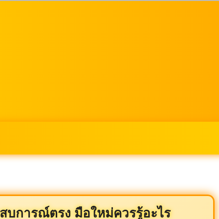
บการณ์ตรง มือใหม่ควรรู้อะไร