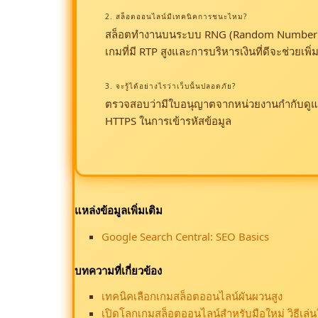
2. สล็อตออนไลน์มีเทคนิคการชนะไหม?
สล็อตทำงานบนระบบ RNG (Random Number Gen
เกมที่มี RTP สูงและการบริหารเงินที่ดีจะช่วยเ
3. จะรู้ได้อย่างไรว่าเว็บนั้นปลอดภัย?
ตรวจสอบว่ามีใบอนุญาตจากหน่วยงานกำกับดูแลท
HTTPS ในการเข้ารหัสข้อมูล
แหล่งข้อมูลเพิ่มเติม
Google Search Central: SEO Basics
บทความที่เกี่ยวข้อง
เทคนิคเลือกเกมสล็อตออนไลน์ผันผวนสูง
เปิดโลกเกมสล็อตออนไลน์สำหรับมือใหม่ วิธีเล่นใ