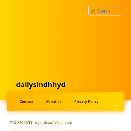
Skip
Skip
to
to
Searc
primary
secondary
content
content
dailysindhhyd
Main
menu
Contact
About us
Privacy Policy
TAG ARCHIVES:
ความปลอดภัยในการเล่น