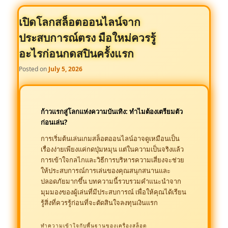
เปิดโลกสล็อตออนไลน์จาก
ประสบการณ์ตรง มือใหม่ควรรู้
อะไรก่อนกดสปินครั้งแรก
Posted on
July 5, 2026
ก้าวแรกสู่โลกแห่งความบันเทิง: ทำไมต้องเตรียมตัว
ก่อนเล่น?
การเริ่มต้นเล่นเกมสล็อตออนไลน์อาจดูเหมือนเป็น
เรื่องง่ายเพียงแค่กดปุ่มหมุน แต่ในความเป็นจริงแล้ว
การเข้าใจกลไกและวิธีการบริหารความเสี่ยงจะช่วย
ให้ประสบการณ์การเล่นของคุณสนุกสนานและ
ปลอดภัยมากขึ้น บทความนี้รวบรวมคำแนะนำจาก
มุมมองของผู้เล่นที่มีประสบการณ์ เพื่อให้คุณได้เรียน
รู้สิ่งที่ควรรู้ก่อนที่จะตัดสินใจลงทุนเงินแรก
ทำความเข้าใจกับพื้นฐานของเครื่องสล็อต