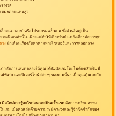
รางวัล
ูงแต่ผลตอบแทนสูง
รสล็อตแตกง่าย” หรือโปรแกรมแฮ็กเกม ซึ่งส่วนใหญ่เป็น
ทคนิคเหล่านี้ไม่เพียงแต่ทำให้เสียทรัพย์ แต่ยังเสี่ยงต่อการถูก
tral
มักเตือนเรื่องภัยคุกคามทางไซเบอร์และการหลอกลวง
หรือการเล่นทดลองให้คุณได้สัมผัสเกมโดยไม่ต้องเสียเงิน นี่
กษณ์พิเศษ และฟีเจอร์โบนัสต่างๆ ของเกมนั้นๆ เมื่อคุณคุ้นเคยกับ
ือใหม่ควรรู้อะไรก่อนกดสปินครั้งแรก
คือการเตรียมความ
ในเกม เมื่อคุณเล่นด้วยความระมัดระวังและรู้จักขีดจำกัดของ
ที่สนุกสนานโดยไม่สร้างปัญหาตามมา