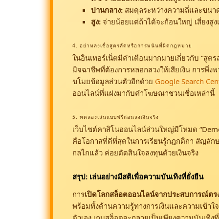
ปานกลาง:
สมดุลระหว่างความถี่และขนาด
สูง:
จ่ายน้อยแต่ถ้าได้จะก้อนใหญ่ เสี่ยงส
4. อย่าหลงเชื่อสูตรลัดหรือการพนันที่ผิดกฎหมาย
ในอินเทอร์เน็ตมีคำเตือนมากมายเกี่ยวกับ “สูต
มิจฉาชีพที่ต้องการหลอกลวงให้เสียเงิน การพึ่งพาเ
ขโมยข้อมูลส่วนตัวอีกด้วย
Google Search Cen
ออนไลน์ที่แฝงมากับคำโฆษณาชวนเชื่อเหล่านี้
5. ทดลองเล่นแบบฟรีก่อนลงเงินจริง
เว็บไซต์คาสิโนออนไลน์ส่วนใหญ่มีโหมด “Demo” 
คือโอกาสที่ดีที่สุดในการเรียนรู้กฎกติกา สัญลั
กลไกแล้ว ค่อยตัดสินใจลงทุนด้วยเงินจริง
สรุป: เล่นอย่างมีสติเพื่อความบันเทิงที่ยั่งยืน
การ
เปิดโลกสล็อตออนไลน์จากประสบการณ์ตรง ม
พร้อมทั้งด้านความรู้ทางการเงินและความเข้าใจ
ตัวเอง เกมสล็อตจะกลายเป็นเพียงความบันเทิง