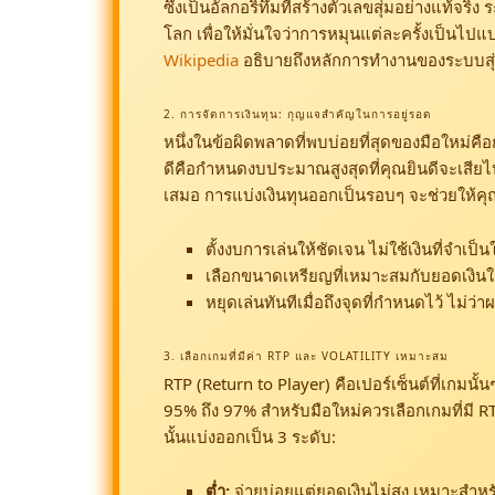
ซึ่งเป็นอัลกอริทึมที่สร้างตัวเลขสุ่มอย่างแท้จ
โลก เพื่อให้มั่นใจว่าการหมุนแต่ละครั้งเป็นไ
Wikipedia
อธิบายถึงหลักการทำงานของระบบสุ่มที
2. การจัดการเงินทุน: กุญแจสำคัญในการอยู่รอด
หนึ่งในข้อผิดพลาดที่พบบ่อยที่สุดของมือใหม่คื
ดีคือกำหนดงบประมาณสูงสุดที่คุณยินดีจะเสียไป
เสมอ การแบ่งเงินทุนออกเป็นรอบๆ จะช่วยให้ค
ตั้งงบการเล่นให้ชัดเจน ไม่ใช้เงินที่จำเป็
เลือกขนาดเหรียญที่เหมาะสมกับยอดเงินใ
หยุดเล่นทันทีเมื่อถึงจุดที่กำหนดไว้ ไม่ว่
3. เลือกเกมที่มีค่า RTP และ VOLATILITY เหมาะสม
RTP (Return to Player) คือเปอร์เซ็นต์ที่เกมนั้
95% ถึง 97% สำหรับมือใหม่ควรเลือกเกมที่มี RT
นั้นแบ่งออกเป็น 3 ระดับ:
ต่ำ:
จ่ายบ่อยแต่ยอดเงินไม่สูง เหมาะสำห