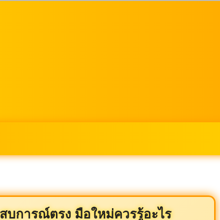
บการณ์ตรง มือใหม่ควรรู้อะไร