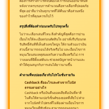
ต้องการสร้างกำไรที่จับต้องได้ การถอนออกมาทันที
หลังจากครบรอบการคำนวณคือทางเลือกที่ปลอดภัย
ที่สุด อย่าลืมว่าเงินทุกบาทที่ได้คืนมาคือส่วนหนึ่ง
ของกำไรที่คุณควรเก็บไว้
สรุปสิ่งที่ต้องทำก่อนกดรับโปรทุกครั้ง
ไม่ว่าจะเลือกเล่นที่ไหน สิ่งสำคัญที่สุดคือการอ่าน
เงื่อนไขให้ละเอียดก่อนตัดสินใจ อย่าเพิ่งรีบร้อนกด
รับสิทธิ์ทันทีที่เห็นตัวเลขใหญ่ๆ ให้ถามตัวเองว่าเงิน
ส่วนนี้สามารถถอนได้จริงหรือไม่ และเงื่อนไขการ
หมุนเวียนสมเหตุสมผลกับความเสี่ยงหรือไม่ การ
วางแผนที่ดีตั้งแต่ต้นจะช่วยลดปัญหาหน้างานและ
ทำให้คุณสนุกกับการเล่นได้ยาวนานขึ้น
คำถามที่พบบ่อยเกี่ยวกับโปรโมชั่นรายวัน
Cashback คืออะไรและต่างจากโบนัส
ธรรมดาอย่างไร
Cashback หรือเงินคืนยอดเสียคือเงินที่คาสิ
โนคืนให้ตามเปอร์เซ็นต์ของยอดที่เสียไป ต่าง
จากโบนัสทั่วไปตรงที่ไม่ต้องผ่านเงื่อนไขการ
หมุนเวียนที่ซับซ้อน สามารถถอนออกมา