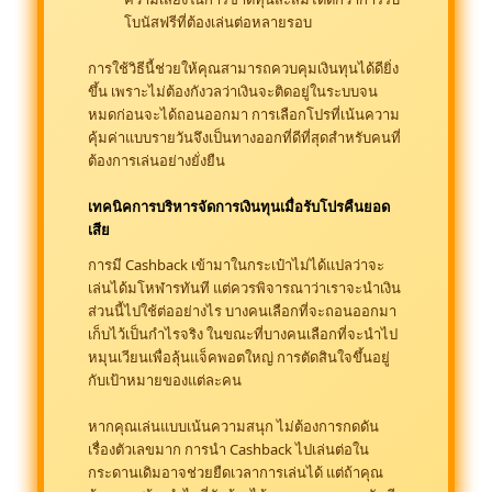
โบนัสฟรีที่ต้องเล่นต่อหลายรอบ
การใช้วิธีนี้ช่วยให้คุณสามารถควบคุมเงินทุนได้ดียิ่ง
ขึ้น เพราะไม่ต้องกังวลว่าเงินจะติดอยู่ในระบบจน
หมดก่อนจะได้ถอนออกมา การเลือกโปรที่เน้นความ
คุ้มค่าแบบรายวันจึงเป็นทางออกที่ดีที่สุดสำหรับคนที่
ต้องการเล่นอย่างยั่งยืน
เทคนิคการบริหารจัดการเงินทุนเมื่อรับโปรคืนยอด
เสีย
การมี Cashback เข้ามาในกระเป๋าไม่ได้แปลว่าจะ
เล่นได้มโหฬารทันที แต่ควรพิจารณาว่าเราจะนำเงิน
ส่วนนี้ไปใช้ต่ออย่างไร บางคนเลือกที่จะถอนออกมา
เก็บไว้เป็นกำไรจริง ในขณะที่บางคนเลือกที่จะนำไป
หมุนเวียนเพื่อลุ้นแจ็คพอตใหญ่ การตัดสินใจขึ้นอยู่
กับเป้าหมายของแต่ละคน
หากคุณเล่นแบบเน้นความสนุก ไม่ต้องการกดดัน
เรื่องตัวเลขมาก การนำ Cashback ไปเล่นต่อใน
กระดานเดิมอาจช่วยยืดเวลาการเล่นได้ แต่ถ้าคุณ