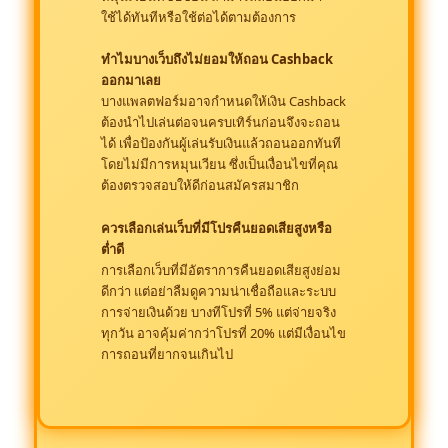
ใช้ได้ทันทีหรือใช้ต่อได้ตามต้องการ
ทำไมบางเว็บถึงไม่ยอมให้ถอน Cashback
ออกมาเลย
บางแพลตฟอร์มอาจกำหนดให้เงิน Cashback
ต้องนำไปเล่นต่อจนครบเทิร์นก่อนจึงจะถอน
ได้ เพื่อป้องกันผู้เล่นรับเงินแล้วถอนออกทันที
โดยไม่มีการหมุนเวียน ซึ่งเป็นเงื่อนไขที่คุณ
ต้องตรวจสอบให้ดีก่อนสมัครสมาชิก
ควรเลือกเล่นเว็บที่มีโปรคืนยอดเสียสูงหรือ
ต่ำดี
การเลือกเว็บที่มีอัตราการคืนยอดเสียสูงย่อม
ดีกว่า แต่อย่าลืมดูความน่าเชื่อถือและระบบ
การจ่ายเงินด้วย บางทีโปรที่ 5% แต่จ่ายจริง
ทุกวัน อาจคุ้มค่ากว่าโปรที่ 20% แต่มีเงื่อนไข
การถอนที่ยากจนเกินไป