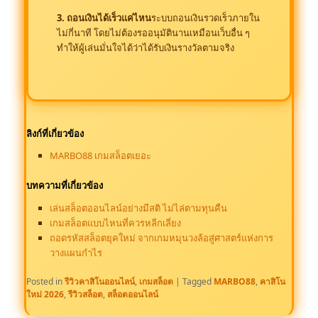
3. ถอนเงินได้เร็วแค่ไหน
ระบบถอนเงินรวดเร็วภายใน
ไม่กี่นาที โดยไม่ต้องรออนุมัตินานเหมือนเว็บอื่น ๆ
ทำให้ผู้เล่นมั่นใจได้ว่าได้รับเงินรางวัลตามจริง
ลิงก์ที่เกี่ยวข้อง
MARBO88 เกมสล็อตเยอะ
บทความที่เกี่ยวข้อง
เล่นสล็อตออนไลน์อย่างมีสติ ไม่ไล่ตามทุนคืน
เกมสล็อตแบบไหนที่ควรหลีกเลี่ยง
ถอดรหัสสล็อตยุคใหม่ จากเกมหมุนวงล้อสู่ศาสตร์แห่งการ
วางแผนกำไร
Posted in
รีวิวคาสิโนออนไลน์
,
เกมสล็อต
|
Tagged
MARBO88
,
คาสิโน
ใหม่ 2026
,
รีวิวสล็อต
,
สล็อตออนไลน์