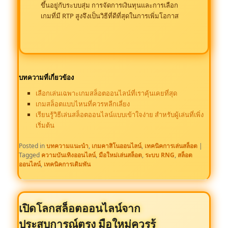
ขึ้นอยู่กับระบบสุ่ม การจัดการเงินทุนและการเลือก
เกมที่มี RTP สูงจึงเป็นวิธีที่ดีที่สุดในการเพิ่มโอกาส
บทความที่เกี่ยวข้อง
เลือกเล่นเฉพาะเกมสล็อตออนไลน์ที่เราคุ้นเคยที่สุด
เกมสล็อตแบบไหนที่ควรหลีกเลี่ยง
เรียนรู้วิธีเล่นสล็อตออนไลน์แบบเข้าใจง่าย สำหรับผู้เล่นที่เพิ่ง
เริ่มต้น
Posted in
บทความแนะนำ
,
เกมคาสิโนออนไลน์
,
เทคนิคการเล่นสล็อต
|
Tagged
ความบันเทิงออนไลน์
,
มือใหม่เล่นสล็อต
,
ระบบ RNG
,
สล็อต
ออนไลน์
,
เทคนิคการเดิมพัน
เปิดโลกสล็อตออนไลน์จาก
ประสบการณ์ตรง มือใหม่ควรรู้